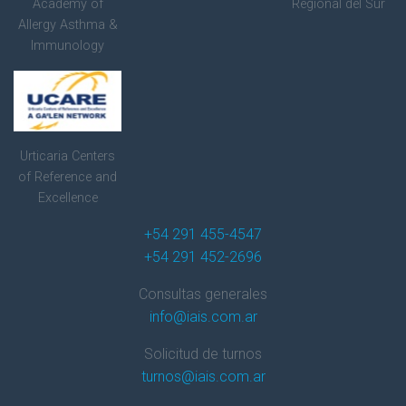
Academy of
Regional del Sur
Allergy Asthma &
Immunology
Urticaria Centers
of Reference and
Excellence
+54 291 455-4547
+54 291 452-2696
Consultas generales
info@iais.com.ar
Solicitud de turnos
turnos@iais.com.ar