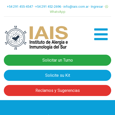
+54 291 455-4547
·
+54 291 452-2696
·
info@iais.com.ar
·
Ingresar
·
WhatsApp
Solicitar un Turno
Solicite su Kit
Reclamos y Sugerencias