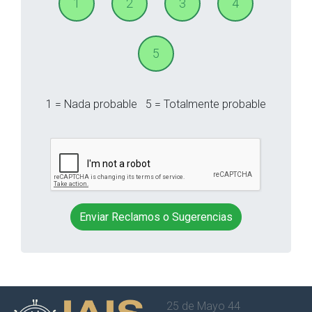
1
2
3
4
5
1 = Nada probable
5 = Totalmente probable
Enviar Reclamos o Sugerencias
25 de Mayo 44