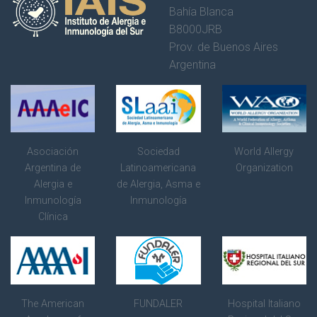
Bahía Blanca
B8000JRB
Prov. de Buenos Aires
Argentina
Asociación
Sociedad
World Allergy
Argentina de
Latinoamericana
Organization
Alergia e
de Alergia, Asma e
Inmunología
Inmunología
Clínica
The American
FUNDALER
Hospital Italiano